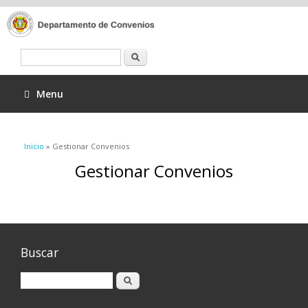
Buscar
Menu
Se encuentra usted aquí
Inicio
» Gestionar Convenios
Gestionar Convenios
Buscar
Buscar